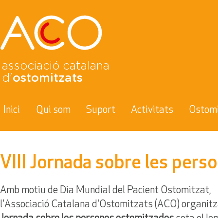
associació catalana
d'
ostomitzats
Inici
Qui som
Suport
Activitats
Ostom
VIII Jornada sobre les per
Amb motiu de Dia Mundial del Pacient Ostomitzat,
l'Associació Catalana d'Ostomitzats (ACO) organitz