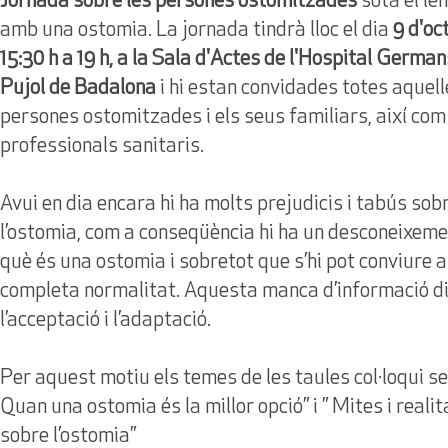
Jornada sobre les persones ostomitzades
sota el le
amb una ostomia. La jornada tindrà lloc el dia
9 d'oc
15:30 h a 19 h, a la Sala d'Actes de l'Hospital Germans
Pujol de Badalona
i hi estan convidades totes aquell
persones ostomitzades i els seus familiars, així com
professionals sanitaris.
Avui en dia encara hi ha molts prejudicis i tabús sob
l’ostomia, com a conseqüència hi ha un desconeixem
què és una ostomia i sobretot que s’hi pot conviure
completa normalitat. Aquesta manca d’informació di
l’acceptació i l’adaptació.
Per aquest motiu els temes de les taules col·loqui se
Quan una ostomia és la millor opció” i ” Mites i realit
sobre l’ostomia”