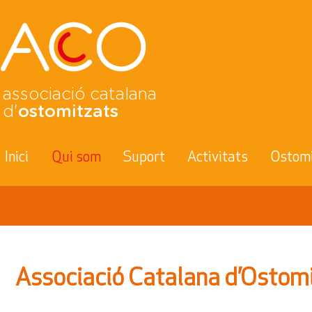
associació catalana
d'
ostomitzats
Inici
Qui som
Suport
Activitats
Ostom
Associació Catalana d’Ostom