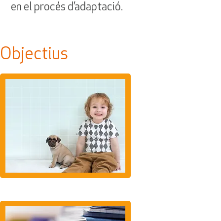
en el procés d’adaptació.
Objectius
Donar suport
i
acompanyament per tal
que la persona
ostomitzada pugui
normalitzar la seva vida
personal, familiar,
social i laboral
Defensar el dret
de les persones