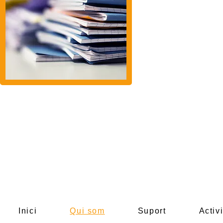
ostomitzades a tenir
informació i accés a
tot el material
d’ostomia que es
troba en el mercat
Inici
Qui som
Suport
Activi