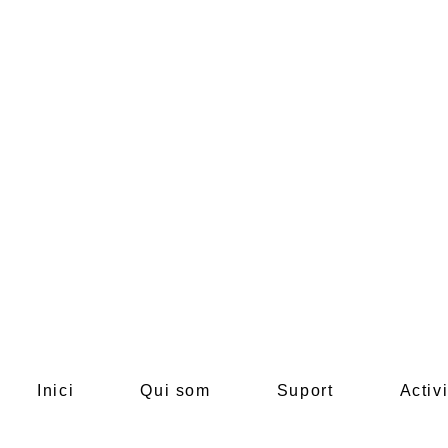
"Go
to
link"
para
acceder
Inici
Qui som
Suport
Activi