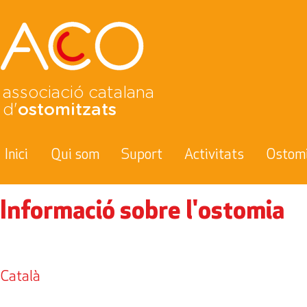
associació catalana
d'
ostomitzats
Inici
Qui som
Suport
Activitats
Ostom
Informació sobre l'ostomia
Català
Clica
Clica