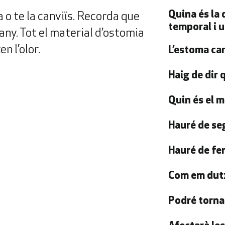
Quina és la
 o te la canviïs. Recorda que
temporal i 
any. Tot el material d’ostomia
n l’olor.
L’estoma ca
Haig de dir
Quin és el m
Hauré de seg
Hauré de fer
Com em dut
Podré tornar