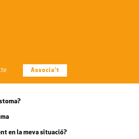
cte
Associa't
estoma?
oma
nt en la meva situació?