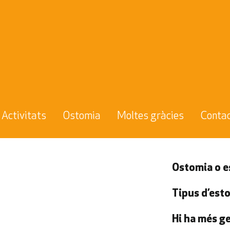
Activitats
Ostomia
Moltes gràcies
Conta
Ostomia o 
Tipus d’est
Hi ha més ge