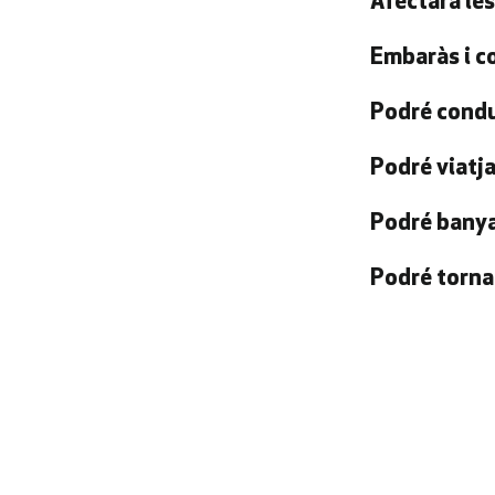
Afectarà les
Embaràs i c
Podré condu
Podré viatj
Podré banyar
Podré tornar