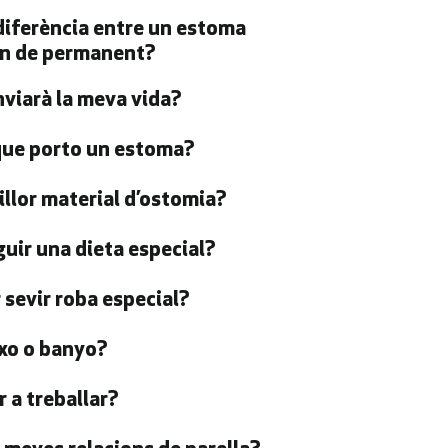
 diferència entre un estoma
un de permanent?
nviarà la meva vida?
 que porto un estoma?
illor material d’ostomia?
uir una dieta especial?
 sevir roba especial?
xo o banyo?
 a treballar?