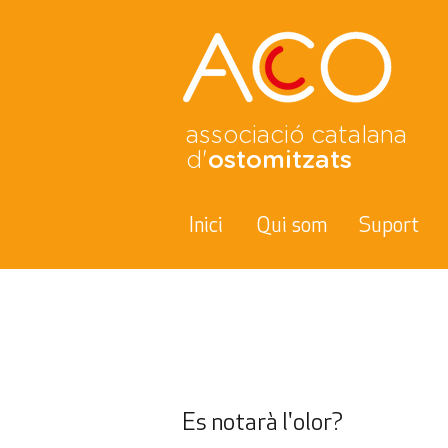
associació catalana
d'
ostomitzats
Inici
Qui som
Suport
Dubtes freqüents
Es notarà l'olor
?