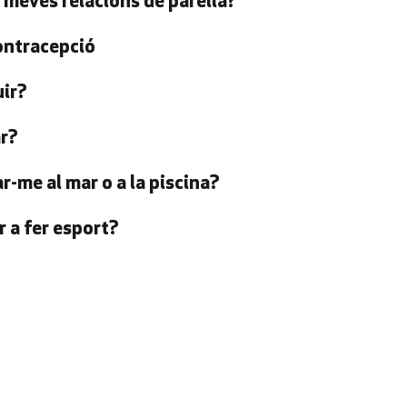
 meves relacions de parella?
ontracepció
ir?
ar?
-me al mar o a la piscina?
 a fer esport?